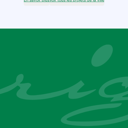
par sms ou par mail
Je m'inscris